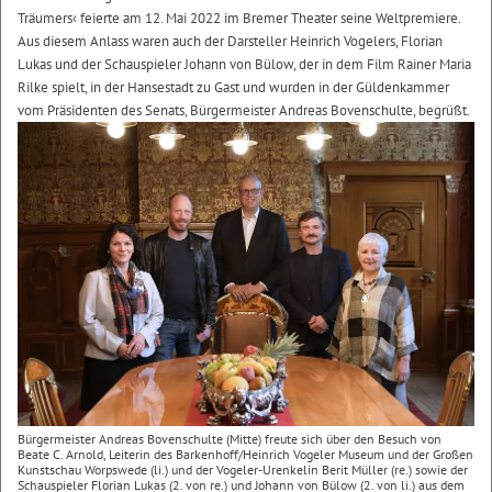
Träumers‹ feierte am 12. Mai 2022 im Bremer Theater seine Weltpremiere.
Aus diesem Anlass waren auch der Darsteller Heinrich Vogelers, Florian
Lukas und der Schauspieler Johann von Bülow, der in dem Film Rainer Maria
Rilke spielt, in der Hansestadt zu Gast und wurden in der Güldenkammer
vom Präsidenten des Senats, Bürgermeister Andreas Bovenschulte, begrüßt.
Bürgermeister Andreas Bovenschulte (Mitte) freute sich über den Besuch von
Beate C. Arnold, Leiterin des Barkenhoff/Heinrich Vogeler Museum und der Großen
Kunstschau Worpswede (li.) und der Vogeler-Urenkelin Berit Müller (re.) sowie der
Schauspieler Florian Lukas (2. von re.) und Johann von Bülow (2. von li.) aus dem