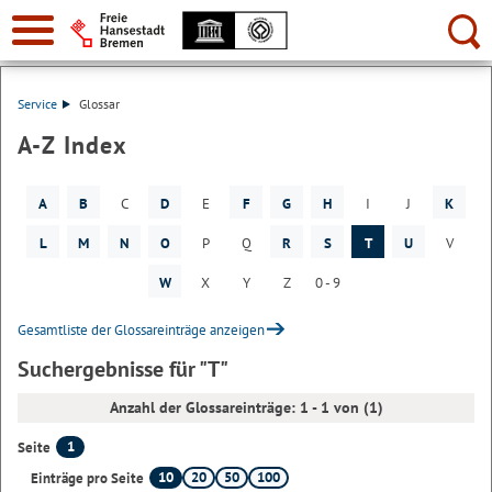
Suche:
Service
Glossar
A-Z Index
A
B
C
D
E
F
G
H
I
J
K
L
M
N
O
P
Q
R
S
T
U
V
W
X
Y
Z
0 - 9
Gesamtliste der Glossareinträge anzeigen
Suchergebnisse für "T"
Anzahl der Glossareinträge: 1 - 1 von (1)
1
Seite
10
20
50
100
Einträge pro Seite