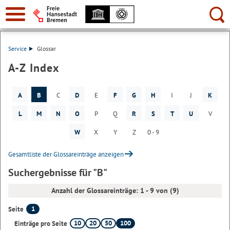
Suche:
Service
Glossar
A-Z Index
A
B
C
D
E
F
G
H
I
J
K
L
M
N
O
P
Q
R
S
T
U
V
W
X
Y
Z
0 - 9
Gesamtliste der Glossareinträge anzeigen
Suchergebnisse für "B"
Anzahl der Glossareinträge: 1 - 9 von (9)
1
Seite
10
20
50
100
Einträge pro Seite